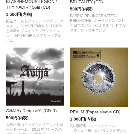
BLASPHEMOUS LEGION /
BRUTALITY (CD)
THY NADIR / Split (CD)
500円(内税)
1,500円(内税)
PARRICIDE / INCARNATED /
REEXAMINE : ポーランド2バンド
国産コールドプリミティブブラック
と日本のバンドによる3バンドブル
メタル、BLASPHEMOUS LEGION
タルデスメタルコンプ
と国産オブスキュアブラックメタ
ル、THY NADIRのスプリットアル
バム
AVIJJA / Demo #01 (CD-R)
REALM (Paper sleeve CD)
500円(内税)
1,000円(内税)
大阪出身のインダストリアル・ドロ
2人組暗黒ドローンドゥーム。
ーンドゥーム。 2013年リリースの
「静」と「動」のバランスが絶妙な