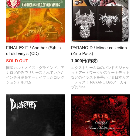
PARANOID / Mince collection
FINAL EXIT / Another (S)hits
(Zine Pack)
of old vinyls (CD)
1,000円(内税)
SOLD OUT
エクストリーム系のバンドのジャケ
国産カルトノイズ・グラインド。ア
ットアートワークやスケートデッキ
ナログのみでリリースされていた7
などのイラストを手がける日本人ア
インチ音源をアーカイブしたコレク
ーティスト PARANOIDのアーカイ
ションアルバム
ブ的Zine