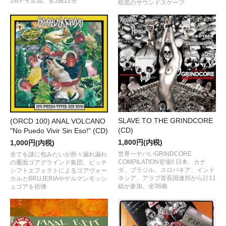
1stデモ音源。全1曲22分
暗黒のサウンドスケープ
SLAVE TO THE GRINDCORE
(ORCD 100) ANAL VOLCANO
(CD)
"No Puedo Vivir Sin Eso!" (CD)
1,800円(内税)
1,000円(内税)
世界一ヤバいGRINDCORE
全てを謎に包みたいが所々漏れ漏れ
COMPILATION登場!! 日本、カナ
の覆面ゴアグラインド集団。ピッチ
ダ、ブラジル、スロバキア、インド
シフトエフェクトによるゴアヴォー
ネシア、アラブ首長国連邦から計11
カルとBRUJERIAやゲルマンモッシ
組が参加。全36曲
ュゴアを彷彿