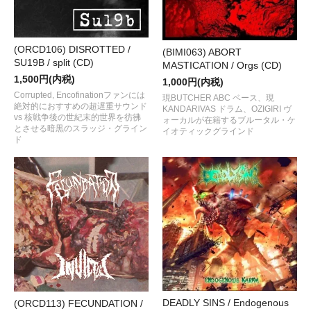
(ORCD106) DISROTTED /
(BIMI063) ABORT
SU19B / split (CD)
MASTICATION / Orgs (CD)
1,500円(内税)
1,000円(内税)
Corrupted, Encofinationファンには
現BUTCHER ABC ベース、現
絶対的におすすめの超遅重サウンド
KANDARIVAS ドラム、OZIGIRI ヴ
vs 核戦争後の世紀末的世界を彷彿
ォーカルが在籍するブルータル・ケ
とさせる暗黒のスラッジ・グライン
イオティックグラインド
ド
DEADLY SINS / Endogenous
(ORCD113) FECUNDATION /