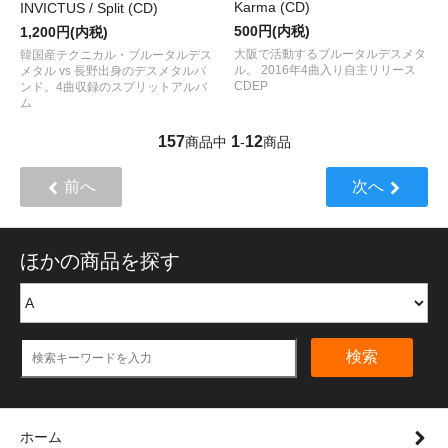
Karma (CD)
INVICTUS / Split (CD)
500円(内税)
1,200円(内税)
大阪で活動するブルータルデスメタ
韓国産テクニカル・ブルータルデス
ル。 2016年4曲入り自主リリース
メタル vs 長野出身のデスメタルバ
CDEP
ンド。4曲収録のスプリットアルバ
ム
157
1
12
商品中
-
商品
前へ
次へ
ほかの商品を探す
検索
ホーム