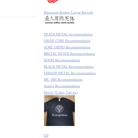
Maximum Rotting Corpse Records
DEATH METAL recommendation
GRIND CORE Recommendation
GORE GRIND Recommendation
BRUTAL DEATH Recommendation
DOOM Recommendation
BLACK METAL Recommendation
THRASH METAL Recommendation
HR / HM Recommendation
Analog Recommendation
Merch (T-shirt, Cap etc)
CD