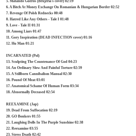
5. Matando Gueros (Brujeria's cover) 02:19
6. A Bitch At Money Exchange On Romanian & Hungarian Border 02:52
7. Revenge Of Polsh Rednecks 00:48
8. Hatred Like Any Others - Tale I 01:48
9. Love - Tale II 01:31
10. Among Liars 01:47
11. Gory Inspiration (DEAD INFECTION cover) 01:16
12. Hu Man 01:21
INCARNATED (Pol)
13. Sculpting The Countenance Of God 04:23
14. An Ordinary Slow And Painful Torture 02:59
15. A Stillborn Cannibalism Manual 02:30
16. Pound Of Meat 03:01
17. Anatomical Schame Of Human Form 03:34
18. Abnormally Deceased 02:54
REEXAMINE (Jap)
19. Dead From Suffocation 02:19
20. GO Bonkers 01:55
21. Laughing Dolls In The Purple Sunshine 02:38
22. Reexamine 03:55
23. Stress Death 02:42