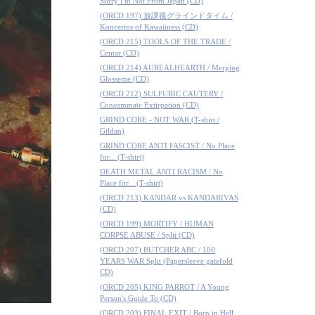
Sorry I'm Not From Japan (CD)
(ORCD 197) 放課後グラインドタイム /
Koncertos of Kawaiiness (CD)
(ORCD 215) TOOLS OF THE TRADE /
Cemar (CD)
(ORCD 214) AUREALHEARTH / Merging
Glosseme (CD)
(ORCD 212) SULFURIC CAUTERY /
Consummate Extirpation (CD)
GRIND CORE - NOT WAR (T-shirt /
Gildan)
GRIND CORE ANTI FASCIST / No Place
for... (T-shirt)
DEATH METAL ANTI RACISM / No
Place for... (T-shirt)
(ORCD 213) KANDAR vs KANDARIVAS
(CD)
(ORCD 199) MORTIFY / HUMAN
CORPSE ABUSE / Split (CD)
(ORCD 207) BUTCHER ABC / 100
YEARS WAR Split (Papersleeve gatefold
CD)
(ORCD 205) KING PARROT / A Young
Person's Guide To (CD)
(ORCD 203) FINAL EXIT / Born in Hell