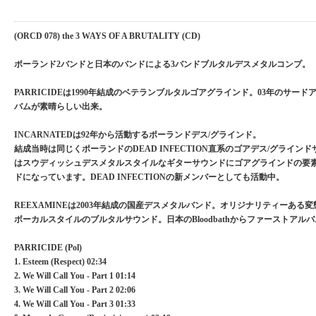
(ORCD 078) the 3 WAYS OF A BRUTALITY (CD)
ポーランド2バンドと日本のバンドによる3バンドブルタルデスメタルコンプ。
PARRICIDEは1990年結成のベテランブルタルゴアグラインド。03年のサードア
バムが素晴らしい出来。
INCARNATEDは92年から活動するポーランドデス/グラインド。
結成当時は同じくポーランドのDEAD INFECTION直系のゴアデス/グライン
はスウディッシュデスメタルスタイルなギターサウンドにゴアグラインドの要
ドになっています。DEAD INFECTIONの新メンバーとしても活動中。
REEXAMINEは2003年結成の国産デスメタルバンド。オリジナリティーある
ボーカルスタイルのブルタルサウンド。日本のBloodbathからファーストアル
PARRICIDE (Pol)
1. Esteem (Respect) 02:34
2. We Will Call You - Part 1 01:14
3. We Will Call You - Part 2 02:06
4. We Will Call You - Part 3 01:33