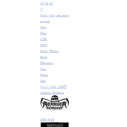
12" & 10"
7"
Food + Toy and more
apparel
Tape
Flexi
CDR
DVD
Patch / Button
Book
Magazine
Zine
Demo
Sale
1コインCD - 500円
Asakusa Deathfest
ADF 2026