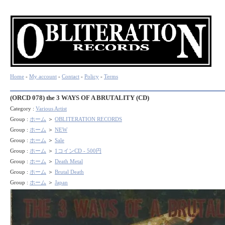
Home
-
My account
-
Contact
-
Policy
-
Terms
(ORCD 078) the 3 WAYS OF A BRUTALITY (CD)
Category :
Various Artist
Group :
ホーム
＞
OBLITERATION RECORDS
Group :
ホーム
＞
NEW
Group :
ホーム
＞
Sale
Group :
ホーム
＞
1コインCD - 500円
Group :
ホーム
＞
Death Metal
Group :
ホーム
＞
Brutal Death
Group :
ホーム
＞
Japan