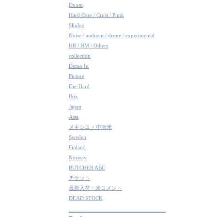
Doom
Hard Core / Crust / Punk
Sludge
Noise / ambient / drone / experimental
HR / HM / Others
collection
Demo In
Picture
Die-Hard
Box
Japan
Asia
メキシコ + 中南米
Sweden
Finland
Norway
BUTCHER ABC
チケット
最新入荷・未コメント
DEAD STOCK