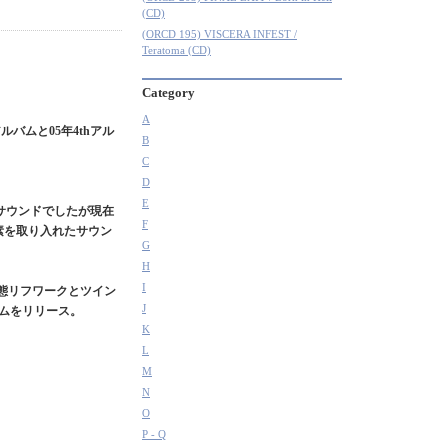
(CD)
(ORCD 195) VISCERA INFEST /
Teratoma (CD)
Category
A
ルバムと05年4thアル
B
C
D
E
ドサウンドでしたが現在
F
素を取り入れたサウン
G
H
I
変態リフワークとツイン
J
バムをリリース。
K
L
M
N
O
P - Q