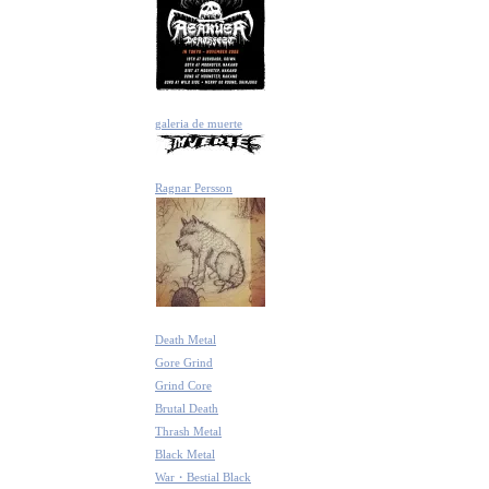
galeria de muerte
Ragnar Persson
Death Metal
Gore Grind
Grind Core
Brutal Death
Thrash Metal
Black Metal
War・Bestial Black