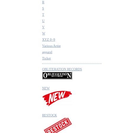
R
S
T
U
V
W
XYZ 0~9
Various Artist
apparel
Ticket
OBLITERATION RECORDS
NEW
RESTOCK