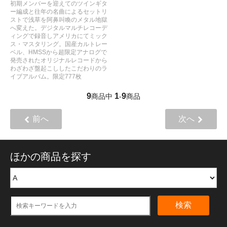
初期メンバーを迎えてのツインギタ
ー編成と往年の名曲によるセットリ
ストで浅草を阿鼻叫喚のメタル地獄
へ変えた。デジタルマルチレコーデ
ィングで録音しアメリカにてミック
ス・マスタリング。国産カルトレー
ベル、HMSSから超限定アナログで
発売されたオリジナルレコードから
わざわざ盤起こししたこだわりのラ
イブアルバム。限定777枚
9
1
9
商品中
-
商品
前へ
次へ
ほかの商品を探す
検索