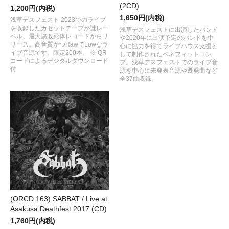
(2CD)
1,200円(内税)
1,650円(内税)
浅草デスフェスト 2023でのライブ
を収録したカセットテープが謎レー
浅草デスフェストに出演したバンド
ベル、最大腐敗死体レコードからリ
や2020年に出演予定のバンドを中
リース。高音質かつRawでLowなラ
心に協力を得てライブハウス支援と
イブ音源です。限定200本。 ※ QR
して制作されたベネフィットコン
コードによるデジタルダウンロード
プ。浅草デスフェストでのライブ音
付
源を中心に未発表音源や既発曲など
全37曲収録。
(ORCD 163) SABBAT / Live at
Asakusa Deathfest 2017 (CD)
1,760円(内税)