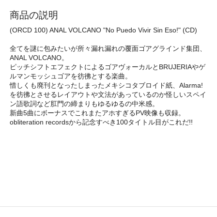
商品の説明
(ORCD 100) ANAL VOLCANO "No Puedo Vivir Sin Eso!" (CD)
全てを謎に包みたいが所々漏れ漏れの覆面ゴアグラインド集団、
ANAL VOLCANO。
ピッチシフトエフェクトによるゴアヴォーカルとBRUJERIAやゲ
ルマンモッシュゴアを彷彿とする楽曲。
惜しくも廃刊となったしまったメキシコタブロイド紙、Alarma!
を彷彿とさせるレイアウトや文法があっているのか怪しいスペイ
ン語歌詞など肛門の締まりもゆるゆるの中米感。
新曲5曲にボーナスでこれまたアホすぎるPV映像も収録。
obliteration recordsから記念すべき100タイトル目がこれだ!!