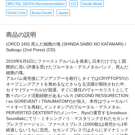
BRUTAL DEATH Recommendation
CD
Death Metal
Grind Core
Brutal Death
Japan
商品の説明
(ORCD 160) 死んだ細胞の塊 (SHINDA SAIBO NO KATAMARI) /
Saibogu (2nd Press) (CD)
2019年6月6日にファーストアルバムを発表し日本だけでなく国
際的に高い評価を受けたブルータル・デスメタルバンド、死んだ
細胞の塊。
アルバム発売後にアジアツアーを敢行しタイではCRYPTOPSYの
オープニングアクトを努めるなどさらなる活躍が期待された中、
セイヤ (ヴォーカル)が脱退。すぐに後任のヴォーカリストとして
数々のバンド活動経験があるハルカ (SECOND RESSURECTION
/ ex GOREVENT / TRAUMATOMY)が加入。本作はヴォーカルパ
ートすべてを再録しインドネシアのブルータル・デスメタル、
PERVERTED DEXTERITYのメンバー、Ryoの運営するInsidious
Soundlabにてリ・ミキシング / リ・マスタリングされたセカンド
プレスヴァージョン。ファーストプレス (1000枚)は発売から1年
経過しないうちに完売。セカンドプレスではさらにダイナミック