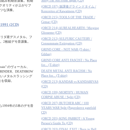
Sorry I'm Not From Japan (CD)
枚組み初期音源集。初期
にクオリティが上がりフ
(ORCD 197) 放課後グラインドタイム /
ツな演奏。
Koncertos of Kawaiiness (CD)
(ORCD 215) TOOLS OF THE TRADE /
Cemar (CD)
 1991 (2CD)
(ORCD 214) AUREALHEARTH / Merging
Glosseme (CD)
たフロリダ産デスメタル。フ
(ORCD 212) SULFURIC CAUTERY /
。2枚組デモ音源集。
Consummate Extirpation (CD)
GRIND CORE - NOT WAR (T-shirt /
Gildan)
GRIND CORE ANTI FASCIST / No Place
for... (T-shirt)
rain" のヴォーカル、
DEATH METAL ANTI RACISM / No
INDER、DEATHROW
Place for... (T-shirt)
の強いメタルスラッシング
モを収録。
(ORCD 213) KANDAR vs KANDARIVAS
(CD)
(ORCD 199) MORTIFY / HUMAN
CORPSE ABUSE / Split (CD)
(ORCD 207) BUTCHER ABC / 100
年から1994年の3本のデモ音
YEARS WAR Split (Papersleeve gatefold
CD)
(ORCD 205) KING PARROT / A Young
Person's Guide To (CD)
(ORCD 203) FINAL EXIT / Born in Hell