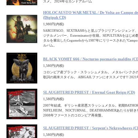
スメ。 2024年セカンドアルバム
HOLOCAUSTO WAR METAL / De Volta ao Campo de 
(Digipak CD)
1,980円(内税)
SARCOFAGO、SEXTRASHらと並ぶブラジリアンレジェンド、
ジナルメンバー、Exterminatorが在籍。SEPULTURAをは
タルを輩出したCogumeloから1987年にリリースされた"Campo de
ルバム。
BLACK VOMIT 666 / Nocturno poemario maldito (C
1,580円(内税)
コロンビア産ブラック・スラッシュメタル。 メタルパンクさ
歌詞の南米スタイル。 ABIGAILファンにオススメです!! 2021
SLAUGHTERED PRIEST / Eternal Goat Reign (CD)
1,580円(内税)
2007年結成、ギリシャ産邪悪スラッシュメタル。初期BATHOR
NIFELHEIM、NOCTURNAL、DEATHHAMMERあたりが
2008年ファーストのコロンビア再発盤。
SLAUGHTERED PRIEST / Serpent's Nekrowhores (C
1,580円(内税)