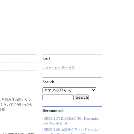
Cart
» カートの中身を見る
Search
した刻み度の高いリフ、
ぐらいですがしっかり
発盤
Recommend
(ORCD 217) DISGRACING / Descension
into Despair (CD)
(ORCD 216) 放課後グラインドタイム /