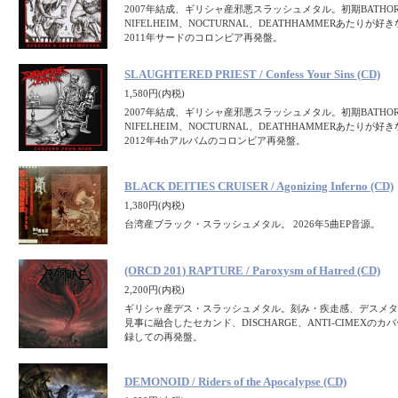
2007年結成、ギリシャ産邪悪スラッシュメタル。初期BATHOR
NIFELHEIM、NOCTURNAL、DEATHHAMMERあたりが
2011年サードのコロンビア再発盤。
SLAUGHTERED PRIEST / Confess Your Sins (CD)
1,580円(内税)
2007年結成、ギリシャ産邪悪スラッシュメタル。初期BATHOR
NIFELHEIM、NOCTURNAL、DEATHHAMMERあたりが
2012年4thアルバムのコロンビア再発盤。
BLACK DEITIES CRUISER / Agonizing Inferno (CD)
1,380円(内税)
台湾産ブラック・スラッシュメタル。 2026年5曲EP音源。
(ORCD 201) RAPTURE / Paroxysm of Hatred (CD)
2,200円(内税)
ギリシャ産デス・スラッシュメタル。刻み・疾走感、デスメタ
見事に融合したセカンド、DISCHARGE、ANTI-CIMEXの
録しての再発盤。
DEMONOID / Riders of the Apocalypse (CD)