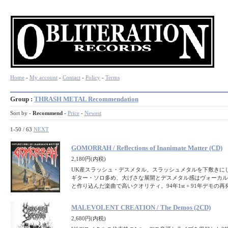
Home
-
My account
-
Contact
-
Policy
-
Terms
Group :
THRASH METAL Recommendation
Sort by -
Recommend
-
Price
-
Newest
1-50 / 63
NEXT
GOMORRAH / Reflections of Inanimate Matter (CD)
2,180円(内税)
UK産スラッシュ・デスメタル。スラッシュメタルを下敷きに
ギター・ソロ多め、大げさな展開とデスメタル感はヴォーカル
と作り込んだ楽曲で高いクオリティ。94年1st + 91年デモの再
MALEVOLENT CREATION / The Demos (2CD)
2,680円(内税)