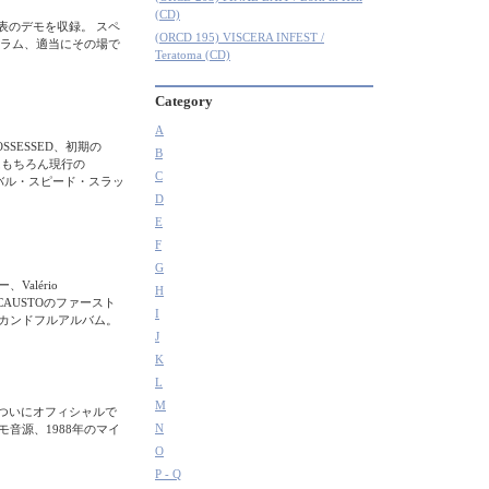
(CD)
9年発表のデモを収録。 スペ
(ORCD 195) VISCERA INFEST /
ラム、適当にその場で
Teratoma (CD)
Category
A
SSESSED、初期の
B
ンはもちろん現行の
C
バイバル・スピード・スラッ
D
E
F
G
alério
H
OLOCAUSTOのファースト
I
18曲セカンドフルアルバム。
J
K
L
M
がついにオフィシャルで
N
のデモ音源、1988年のマイ
O
P - Q