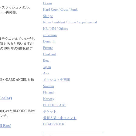
Doom
ス・スラッシュメタル。
Hard Core / Crust / Punk
cords再発盤。
Sludge
Noise / ambient / drone / experimental
HR / HM / Others
collection
トはテクニカルでいい子ち
Demo In
質もあると思いますが
Picture
1987年の6曲収録デ
Die-Hard
Box
Japan
Asia
やDARK ANGELを彷
メキシコ + 中南米
Sweden
Finland
 color)
Norway
BUTCHER ABC
られたBLOODCUMの
チケット
インチ。
最新入荷・未コメント
DEAD STOCK
VD Box)