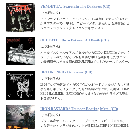
VENDETTA / Search In The Darkness (CD)
1,580円(内税)
フィンランドハードコア・パンク。 1986年にアナログのみで
がリマスターでCD再発。スピードメタルあたりかも影響受け
ンクでスラッシュメタルファンにもオススメ
OLDEATH / Born Between All Death (CD)
1,000円(内税)
オールドスクールなデスメタルだからOLDとDEATHを合体
ラーチャンみたいなどっちも重要な単語を融合させたサウンド
い最初期デスメタル期のSEPULTURAでこれぞオールドスクー
DETHRONER / Dethroner (CD)
1,380円(内税)
2024年のデモ音源ですが80年代のスピードメタルがさらに
手前ギリギリでスタックしたあの当時の音です。初期SODOMや初
HELLHAMMER、BATHORYが大好きなのがわかりすぎる楽曲
ト音源のCD化。
IRON BASTARD / Thunder Roaring Metal (CD)
1,380円(内税)
ブラジル産オールドスクール・ブラック・スピードメタル。 
いな音をだすブラジルのバンドだ!! DESASTERやNIFELHEI