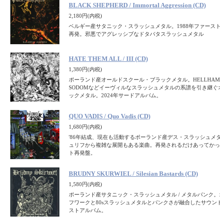
BLACK SHEPHERD / Immortal Aggression (CD)
2,180円(内税)
ベルギー産サタニック・スラッシュメタル。1988年ファース
再発。邪悪でアグレッシブなドタバタスラッシュメタル
HATE THEM ALL / III (CD)
1,380円(内税)
ポーランド産オールドスクール・ブラックメタル。HELLHAMM
SODOMなどイーヴィルなスラッシュメタルの系譜を引き継
ックメタル。2024年サードアルバム。
QUO VADIS / Quo Vadis (CD)
1,680円(内税)
'86年結成、現在も活動するポーランド産デス・スラッシュメ
ュリフから複雑な展開もある楽曲。再発されるだけあってかっこい
ト再発盤。
BRUDNY SKURWIEL / Silesian Bastards (CD)
1,580円(内税)
ポーランド産サタニック・スラッシュメタル / メタルパンク
フワークと80sスラッシュメタルとパンクさが融合したサウンド。
ストアルバム。