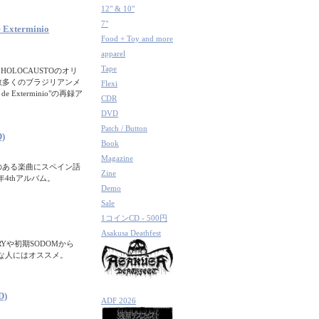
12" & 10"
7"
Exterminio
Food + Toy and more
apparel
Tape
HOLOCAUSTOのオリ
じめ数多くのブラジリアンメ
Flexi
 Exterminio"の再録ア
CDR
DVD
Patch / Button
D)
Book
Magazine
のある楽曲にスペイン語
Zine
年4thアルバム。
Demo
Sale
1コインCD - 500円
Asakusa Deathfest
Yや初期SODOMから
好きな人にはオススメ。
D)
ADF 2026