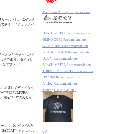
Maximum Rotting Corpse Records
リリースされた12インチ
たであろうメタリックパ
DEATH METAL recommendation
GRIND CORE Recommendation
GORE GRIND Recommendation
BRUTAL DEATH Recommendation
。ラーメンとチャーハンで
DOOM Recommendation
もそのまま。南米らし
ルなサウンド!
BLACK METAL Recommendation
THRASH METAL Recommendation
HR / HM Recommendation
Analog Recommendation
邪悪に加速してデスメタル
Merch (T-shirt, Cap etc)
期SEPULTURA、
。 限定100本のカセッ
ヨーロッパのバンドみた
M、SABBATファンにオス
CD