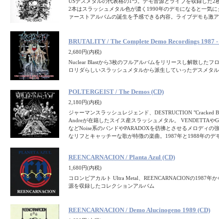
USデスメタルの代表格の1つ。デモ音源とライブを収録した2
2本はスラッシュメタル色が濃く1990年のデモになると一気
ァーストアルバムの誕生を予感できる内容。ライブデモも激ア
BRUTALITY / The Complete Demo Recordings 1987 -
2,680円(内税)
Nuclear Blastから3枚のフルアルバムをリリースし解散し
ロリダらしいスラッシュメタルから派生していったデスメタル
POLTERGEIST / The Demos (CD)
2,180円(内税)
ジャーマンスラッシュレジェンド、DESTRUCTION "Cracked B
Andreが在籍したスイス産スラッシュメタル。 VENDETTAやGR
などNoise系のバンドやPARADOXを彷彿とさせるメロディ
なリフとキャッチーな歌が特徴の楽曲。1987年と1988年のデ
REENCARNACION / Planta Azul (CD)
1,680円(内税)
コロンビアカルト Ultra Metal、REENCARNACIONの1987
源を収録したコレクションアルバム
REENCARNACION / Demo Alucinogeno 1989 (CD)