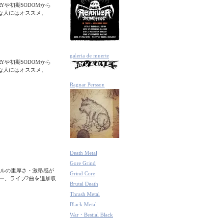
Yや初期SODOMから
好きな人にはオススメ。
galeria de muerte
Yや初期SODOMから
好きな人にはオススメ。
Ragnar Persson
Death Metal
Gore Grind
ルの重厚さ・激昂感が
Grind Core
カバー、ライブ2曲を追加収
Brutal Death
Thrash Metal
Black Metal
War・Bestial Black