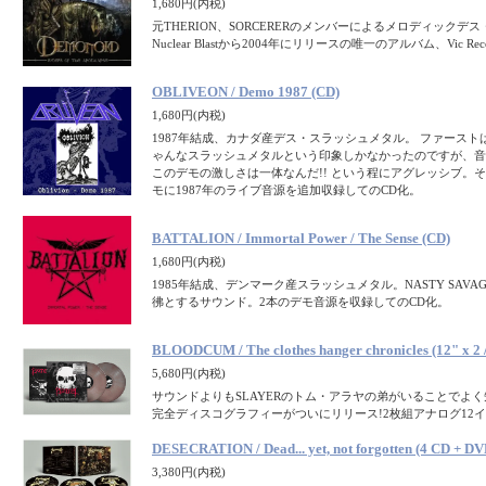
1,680円(内税)
元THERION、SORCERERのメンバーによるメロディックデ
Nuclear Blastから2004年にリリースの唯一のアルバム、Vic Re
OBLIVEON / Demo 1987 (CD)
1,680円(内税)
1987年結成、カナダ産デス・スラッシュメタル。 ファース
ゃんなスラッシュメタルという印象しかなかったのですが、音
このデモの激しさは一体なんだ!! という程にアグレッシブ。その
モに1987年のライブ音源を追加収録してのCD化。
BATTALION / Immortal Power / The Sense (CD)
1,680円(内税)
1985年結成、デンマーク産スラッシュメタル。NASTY SAVAGE
彿とするサウンド。2本のデモ音源を収録してのCD化。
BLOODCUM / The clothes hanger chronicles (12" x 2 /
5,680円(内税)
サウンドよりもSLAYERのトム・アラヤの弟がいることでよく知
完全ディスコグラフィーがついにリリース!2枚組アナログ12
DESECRATION / Dead... yet, not forgotten (4 CD + D
3,380円(内税)