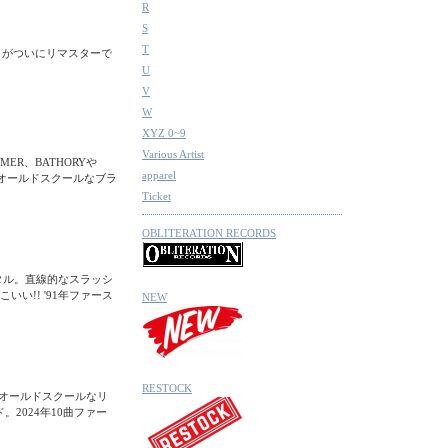
R
S
T
トがついにリマスターで
U
V
W
XYZ 0~9
Various Artist
ER、BATHORYや
apparel
ぐオールドスクールなブラ
Ticket
OBLITERATION RECORDS
タル。直線的なスラッシ
い!! '91年ファース
NEW
RESTOCK
。オールドスクールなリ
2024年10曲ファー