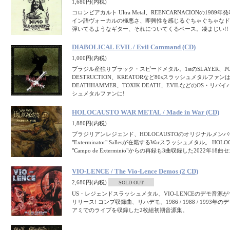
1,680円(内税)
コロンビアカルト Ultra Metal、REENCARNACIONの198
イン語ヴォーカルの極悪さ、即興性を感じるぐちゃぐちゃなド
弾いてるようなギター、それについてくるベース。凄まじい!!
DIABOLICAL EVIL / Evil Command (CD)
1,000円(内税)
ブラジル産独りブラック・スピードメタル。1stのSLAYER、PO
DESTRUCTION、KREATORなど80sスラッシュメタルファ
DEATHHAMMER、TOXIK DEATH、EVILなどのOS・リ
シュメタルファンに!
HOLOCAUSTO WAR METAL / Made in War (CD)
1,880円(内税)
ブラジリアンレジェンド、HOLOCAUSTOのオリジナルメンバー、V
"Exterminator" Sallesが在籍するWarスラッシュメタル。 H
"Campo de Exterminio"からの再録も3曲収録した2022年
VIO-LENCE / The Vio-Lence Demos (2 CD)
2,680円(内税)
SOLD OUT
US・レジェンドスラッシュメタル、VIO-LENCEのデモ音源
リリース! コンプ収録曲、リハデモ、1986 / 1988 / 1993年
アミでのライブを収録した2枚組初期音源集。