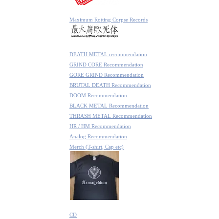
Maximum Rotting Corpse Records
DEATH METAL recommendation
GRIND CORE Recommendation
GORE GRIND Recommendation
BRUTAL DEATH Recommendation
DOOM Recommendation
BLACK METAL Recommendation
THRASH METAL Recommendation
HR / HM Recommendation
Analog Recommendation
Merch (T-shirt, Cap etc)
CD