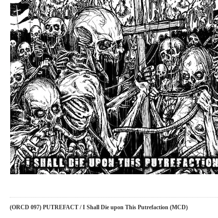
(ORCD 097) PUTREFACT / I Shall Die upon This Putrefaction (MCD)