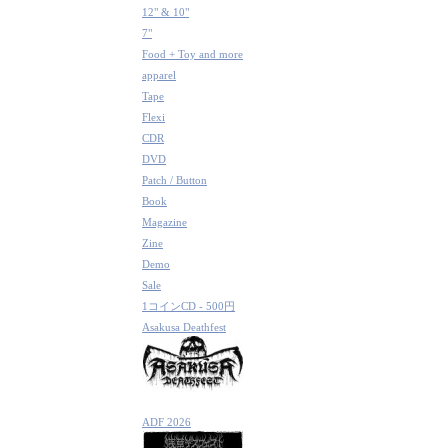
12" & 10"
7"
Food + Toy and more
apparel
Tape
Flexi
CDR
DVD
Patch / Button
Book
Magazine
Zine
Demo
Sale
1コインCD - 500円
Asakusa Deathfest
ADF 2026