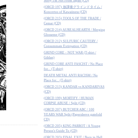
Sorry I'm Not From Japan (CD)
(ORCD 197) 放課後グラインドタイム /
Koncertos of Kawaiiness (CD)
(ORCD 215) TOOLS OF THE TRADE /
Cemar (CD)
(ORCD 214) AUREALHEARTH / Merging
Glosseme (CD)
(ORCD 212) SULFURIC CAUTERY /
Consummate Extirpation (CD)
GRIND CORE - NOT WAR (T-shirt /
Gildan)
GRIND CORE ANTI FASCIST / No Place
for... (T-shirt)
DEATH METAL ANTI RACISM / No
Place for... (T-shirt)
(ORCD 213) KANDAR vs KANDARIVAS
(CD)
(ORCD 199) MORTIFY / HUMAN
CORPSE ABUSE / Split (CD)
(ORCD 207) BUTCHER ABC / 100
YEARS WAR Split (Papersleeve gatefold
CD)
(ORCD 205) KING PARROT / A Young
Person's Guide To (CD)
(ORCD 203) FINAL EXIT / Born in Hell