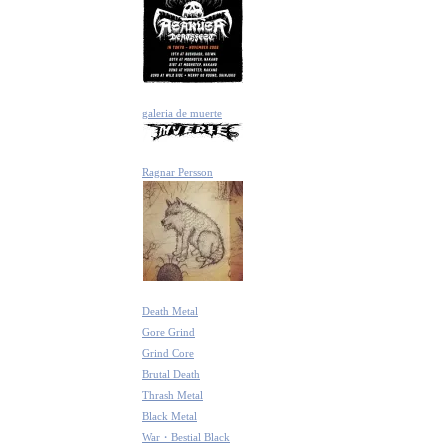
galeria de muerte
Ragnar Persson
Death Metal
Gore Grind
Grind Core
Brutal Death
Thrash Metal
Black Metal
War・Bestial Black