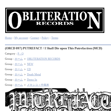
Home
-
My account
-
Contact
-
Policy
-
Terms
(ORCD 097) PUTREFACT / I Shall Die upon This Putrefaction (MCD)
Category :
P - Q
Group :
ホーム
＞
OBLITERATION RECORDS
Group :
ホーム
＞
NEW
Group :
ホーム
＞
CD
Group :
ホーム
＞
Death Metal
Group :
ホーム
＞
Demo In
Group :
ホーム
＞
メキシコ + 中南米