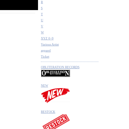
R
S
T
U
V
W
XYZ 0~9
Various Artist
apparel
Ticket
OBLITERATION RECORDS
NEW
RESTOCK