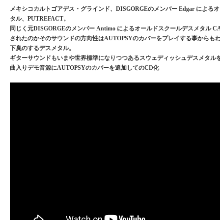
メキシコカルトゴアデス・グラインド、DISGORGEのメンバー Edgar によ
タル、PUTREFACT。
同じく元DISGORGEのメンバー Antimo によるオールドスクールデスメタル CA
されたのかそのサウンドの方向性はAUTOPSYのカバーをプレイする事からも
下臭のするデスメタル。
ギターサウンドもいまや世界標準になりつつあるスウェディッシュデスメタルを
曲入りデモ音源にAUTOPSYのカバーを追加してのCD化