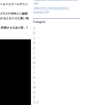
(CD)
るオールドスクールデスメ
(ORCD 195) VISCERA INFEST /
Teratoma (CD)
STLEUMBRA に触発
わかるとおりカビ臭い地
Category
彷彿させるあの音。5
A
B
C
D
E
F
G
H
I
J
K
L
M
N
O
P - Q