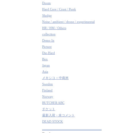
Doom
Hard Core / Crust / Punk
Sludge
Noise / ambient / drone / experimental
HR / HM / Others
collection
Demo In
Picture
Die-Hard
Box
Japan
Asia
メキシコ + 中南米
Sweden
Finland
Norway
BUTCHER ABC
チケット
最新入荷・未コメント
DEAD STOCK