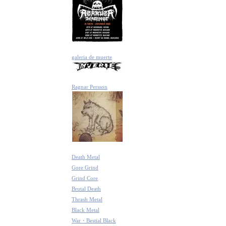
galeria de muerte
Ragnar Persson
Death Metal
Gore Grind
Grind Core
Brutal Death
Thrash Metal
Black Metal
War・Bestial Black