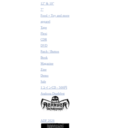
12" & 10"
7"
Food + Toy and more
apparel
Tape
Flexi
CDR
DVD
Patch / Button
Book
Magazine
Zine
Demo
Sale
1コインCD - 500円
Asakusa Deathfest
ADF 2026