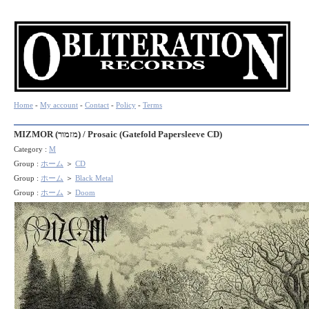
Home
-
My account
-
Contact
-
Policy
-
Terms
MIZMOR (מזמור) / Prosaic (Gatefold Papersleeve CD)
Category :
M
Group :
ホーム
＞
CD
Group :
ホーム
＞
Black Metal
Group :
ホーム
＞
Doom