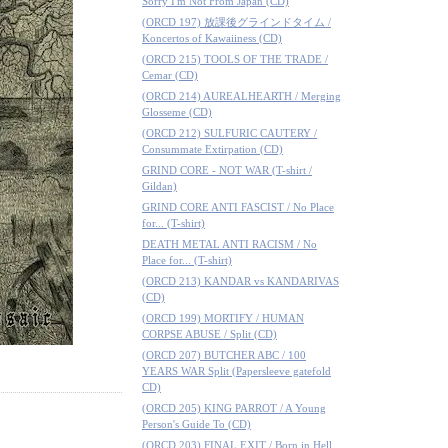
Sorry I'm Not From Japan (CD)
(ORCD 197) 放課後グラインドタイム /
Koncertos of Kawaiiness (CD)
(ORCD 215) TOOLS OF THE TRADE /
Cemar (CD)
(ORCD 214) AUREALHEARTH / Merging
Glosseme (CD)
(ORCD 212) SULFURIC CAUTERY /
Consummate Extirpation (CD)
GRIND CORE - NOT WAR (T-shirt /
Gildan)
GRIND CORE ANTI FASCIST / No Place
for... (T-shirt)
DEATH METAL ANTI RACISM / No
Place for... (T-shirt)
(ORCD 213) KANDAR vs KANDARIVAS
(CD)
(ORCD 199) MORTIFY / HUMAN
CORPSE ABUSE / Split (CD)
(ORCD 207) BUTCHER ABC / 100
YEARS WAR Split (Papersleeve gatefold
CD)
(ORCD 205) KING PARROT / A Young
Person's Guide To (CD)
(ORCD 203) FINAL EXIT / Born in Hell