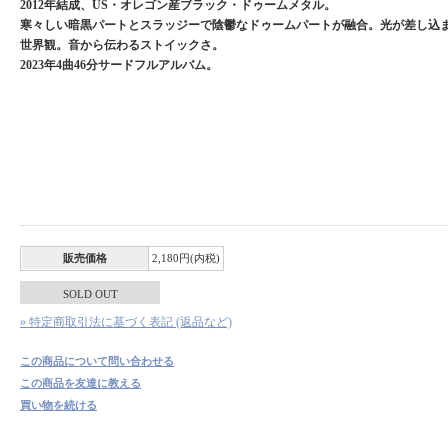
2012年結成、US・オレゴン産ブラック・ドゥームメタル。
寒々しい暗黒パートとスラッジーで陰鬱なドゥームパートが融合。光が差し込
世界観。音から伝わるストイックさ。
2023年4曲46分サードフルアルバム。
販売価格
2,180円(内税)
SOLD OUT
» 特定商取引法に基づく表記 (返品など)
この商品について問い合わせる
この商品を友達に教える
買い物を続ける