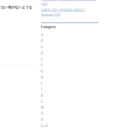
(CD)
まない色のないような
(ORCD 195) VISCERA INFEST /
Teratoma (CD)
Category
A
B
C
D
E
F
G
H
I
J
K
L
M
N
O
P - Q