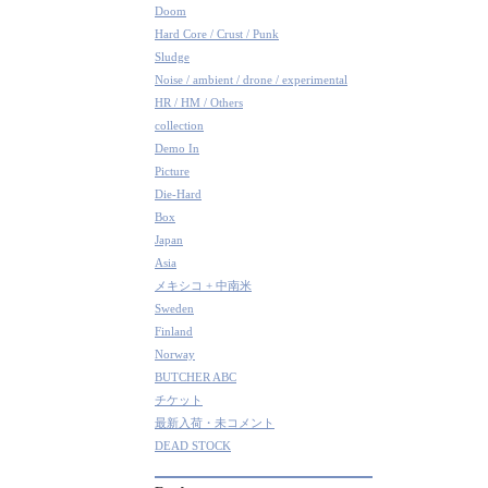
Doom
Hard Core / Crust / Punk
Sludge
Noise / ambient / drone / experimental
HR / HM / Others
collection
Demo In
Picture
Die-Hard
Box
Japan
Asia
メキシコ + 中南米
Sweden
Finland
Norway
BUTCHER ABC
チケット
最新入荷・未コメント
DEAD STOCK