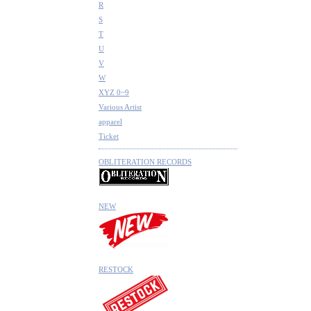
R
S
T
U
V
W
XYZ 0~9
Various Artist
apparel
Ticket
OBLITERATION RECORDS
NEW
RESTOCK