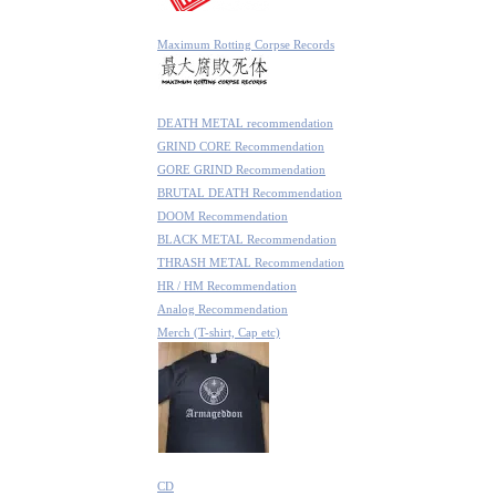
Maximum Rotting Corpse Records
DEATH METAL recommendation
GRIND CORE Recommendation
GORE GRIND Recommendation
BRUTAL DEATH Recommendation
DOOM Recommendation
BLACK METAL Recommendation
THRASH METAL Recommendation
HR / HM Recommendation
Analog Recommendation
Merch (T-shirt, Cap etc)
CD