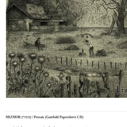
MIZMOR (מזמור) / Prosaic (Gatefold Papersleeve CD)