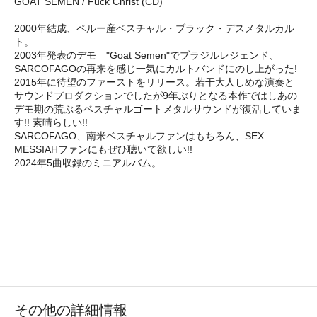
GOAT SEMEN / Fuck Christ (CD)
2000年結成、ペルー産ベスチャル・ブラック・デスメタルカル
ト。
2003年発表のデモ "Goat Semen"でブラジルレジェンド、
SARCOFAGOの再来を感じ一気にカルトバンドにのし上がった!
2015年に待望のファーストをリリース。若干大人しめな演奏と
サウンドプロダクションでしたが9年ぶりとなる本作ではしあの
デモ期の荒ぶるベスチャルゴートメタルサウンドが復活していま
す!! 素晴らしい!!
SARCOFAGO、南米ベスチャルファンはもちろん、SEX
MESSIAHファンにもぜひ聴いて欲しい!!
2024年5曲収録のミニアルバム。
その他の詳細情報