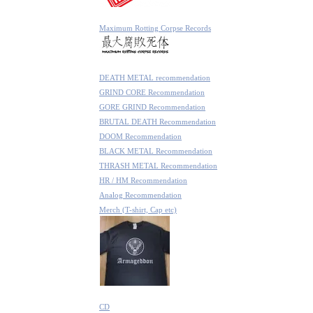
Maximum Rotting Corpse Records
DEATH METAL recommendation
GRIND CORE Recommendation
GORE GRIND Recommendation
BRUTAL DEATH Recommendation
DOOM Recommendation
BLACK METAL Recommendation
THRASH METAL Recommendation
HR / HM Recommendation
Analog Recommendation
Merch (T-shirt, Cap etc)
CD