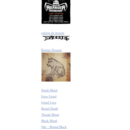
galeria de muerte
Ragnar Persson
Death Metal
Gore Grind
Grind Core
Brutal Death
Thrash Metal
Black Metal
War・Bestial Black