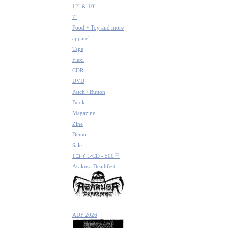
12" & 10"
7"
Food + Toy and more
apparel
Tape
Flexi
CDR
DVD
Patch / Button
Book
Magazine
Zine
Demo
Sale
1コインCD - 500円
Asakusa Deathfest
ADF 2026