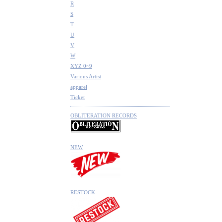
R
S
T
U
V
W
XYZ 0~9
Various Artist
apparel
Ticket
OBLITERATION RECORDS
NEW
RESTOCK