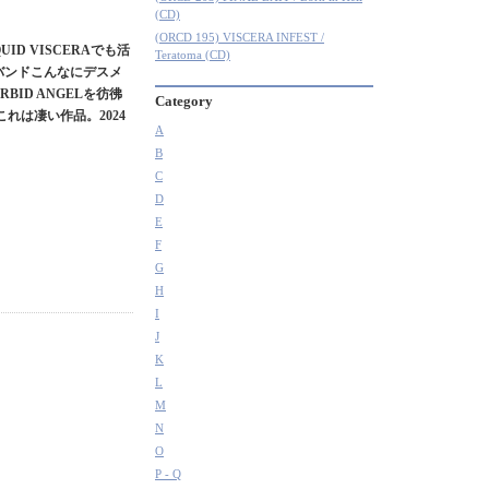
(CD)
(ORCD 195) VISCERA INFEST /
ID VISCERAでも活
Teratoma (CD)
バンドこんなにデスメ
ID ANGELを彷彿
Category
れは凄い作品。2024
A
B
C
D
E
F
G
H
I
J
K
L
M
N
O
P - Q