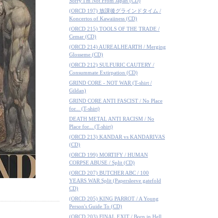
Sorry I'm Not From Japan (CD)
(ORCD 197) 放課後グラインドタイム /
Koncertos of Kawaiiness (CD)
(ORCD 215) TOOLS OF THE TRADE /
Cemar (CD)
(ORCD 214) AUREALHEARTH / Merging
Glosseme (CD)
(ORCD 212) SULFURIC CAUTERY /
Consummate Extirpation (CD)
GRIND CORE - NOT WAR (T-shirt /
Gildan)
GRIND CORE ANTI FASCIST / No Place
for... (T-shirt)
DEATH METAL ANTI RACISM / No
Place for... (T-shirt)
(ORCD 213) KANDAR vs KANDARIVAS
(CD)
(ORCD 199) MORTIFY / HUMAN
CORPSE ABUSE / Split (CD)
(ORCD 207) BUTCHER ABC / 100
YEARS WAR Split (Papersleeve gatefold
CD)
(ORCD 205) KING PARROT / A Young
Person's Guide To (CD)
(ORCD 203) FINAL EXIT / Born in Hell