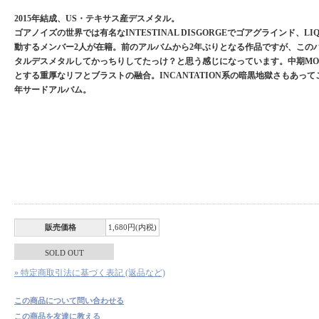
2015年結成、US・テキサス産デスメタル。
ゴアノイズの世界では有名なINTESTINAL DISGORGEでゴアグラインド、LIQU
動するメンバー2人が在籍。前のアルバムから2年ぶりとなる作品ですが、この
タルデスメタルしてかっちりしてたっけ？と思う感じになっています。中期MORB
とする重厚なリフとブラストの融合。INCANTATION系の暗黒地獄さもあってこ
年サードアルバム。
販売価格
1,680円(内税)
SOLD OUT
» 特定商取引法に基づく表記 (返品など)
この商品について問い合わせる
この商品を友達に教える