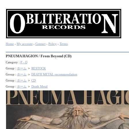
Home
-
My account
-
Contact
-
Policy
-
Terms
PNEUMA HAGION / From Beyond (CD)
Category :
P - Q
Group :
ホーム
＞
RESTOCK
Group :
ホーム
＞
DEATH METAL recommendation
Group :
ホーム
＞
CD
Group :
ホーム
＞
Death Metal