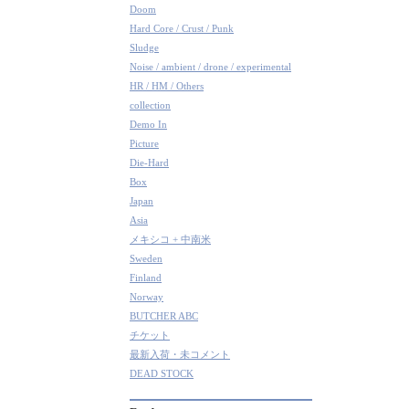
Doom
Hard Core / Crust / Punk
Sludge
Noise / ambient / drone / experimental
HR / HM / Others
collection
Demo In
Picture
Die-Hard
Box
Japan
Asia
メキシコ + 中南米
Sweden
Finland
Norway
BUTCHER ABC
チケット
最新入荷・未コメント
DEAD STOCK