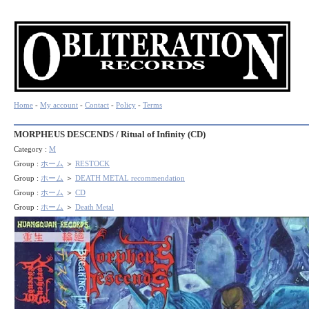
Home
-
My account
-
Contact
-
Policy
-
Terms
MORPHEUS DESCENDS / Ritual of Infinity (CD)
Category :
M
Group :
ホーム
＞
RESTOCK
Group :
ホーム
＞
DEATH METAL recommendation
Group :
ホーム
＞
CD
Group :
ホーム
＞
Death Metal