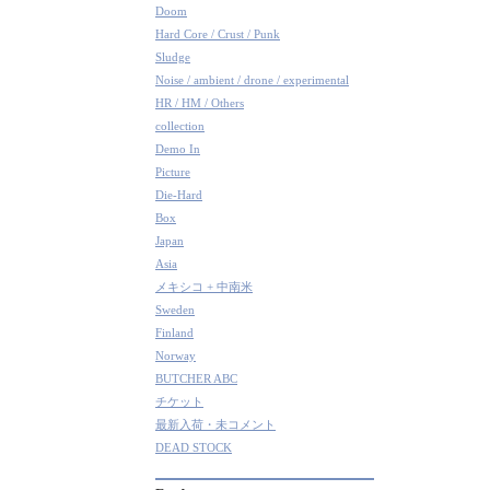
Doom
Hard Core / Crust / Punk
Sludge
Noise / ambient / drone / experimental
HR / HM / Others
collection
Demo In
Picture
Die-Hard
Box
Japan
Asia
メキシコ + 中南米
Sweden
Finland
Norway
BUTCHER ABC
チケット
最新入荷・未コメント
DEAD STOCK