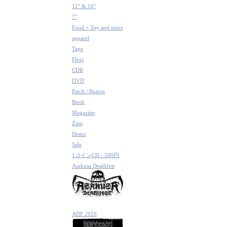
12" & 10"
7"
Food + Toy and more
apparel
Tape
Flexi
CDR
DVD
Patch / Button
Book
Magazine
Zine
Demo
Sale
1コインCD - 500円
Asakusa Deathfest
ADF 2026