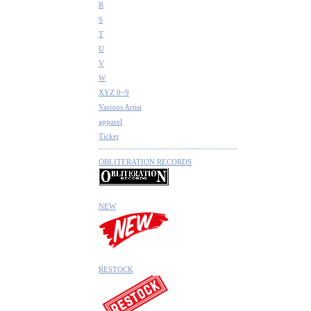
R
S
T
U
V
W
XYZ 0~9
Various Artist
apparel
Ticket
OBLITERATION RECORDS
NEW
RESTOCK