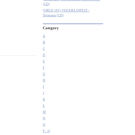
(CD)
(ORCD 195) VISCERA INFEST /
Teratoma (CD)
Category
A
B
C
D
E
F
G
H
I
J
K
L
M
N
O
P - Q