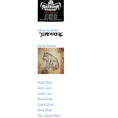
galeria de muerte
Ragnar Persson
Death Metal
Gore Grind
Grind Core
Brutal Death
Thrash Metal
Black Metal
War・Bestial Black