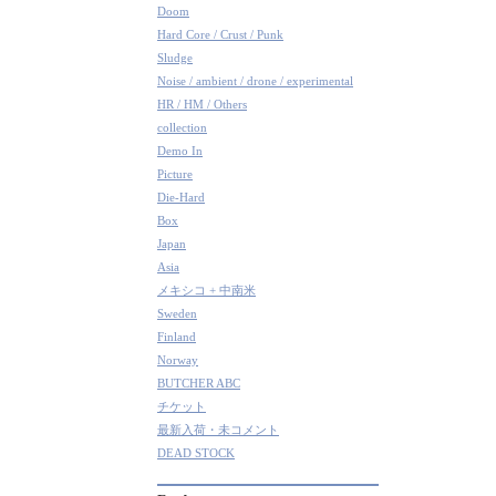
Doom
Hard Core / Crust / Punk
Sludge
Noise / ambient / drone / experimental
HR / HM / Others
collection
Demo In
Picture
Die-Hard
Box
Japan
Asia
メキシコ + 中南米
Sweden
Finland
Norway
BUTCHER ABC
チケット
最新入荷・未コメント
DEAD STOCK