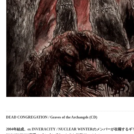
DEAD CONGREGATION / Graves of the Archangels (CD)
2004年結成、ex INVERACITY / NUCLEAR WINTERのメンバーが在籍