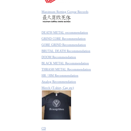
Maximum Rotting Corpse Records
DEATH METAL recommendation
GRIND CORE Recommendation
GORE GRIND Recommendation
BRUTAL DEATH Recommendation
DOOM Recommendation
BLACK METAL Recommendation
THRASH METAL Recommendation
HR / HM Recommendation
Analog Recommendation
Merch (T-shirt, Cap etc)
CD