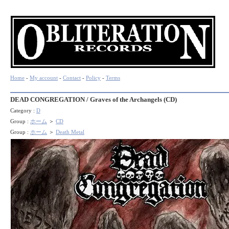
Home
-
My account
-
Contact
-
Policy
-
Terms
DEAD CONGREGATION / Graves of the Archangels (CD)
Category :
D
Group :
ホーム
＞
CD
Group :
ホーム
＞
Death Metal