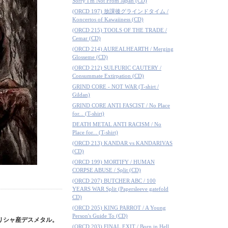
Sorry I'm Not From Japan (CD)
(ORCD 197) 放課後グラインドタイム /
Koncertos of Kawaiiness (CD)
(ORCD 215) TOOLS OF THE TRADE /
Cemar (CD)
(ORCD 214) AUREALHEARTH / Merging
Glosseme (CD)
(ORCD 212) SULFURIC CAUTERY /
Consummate Extirpation (CD)
GRIND CORE - NOT WAR (T-shirt /
Gildan)
GRIND CORE ANTI FASCIST / No Place
for... (T-shirt)
DEATH METAL ANTI RACISM / No
Place for... (T-shirt)
(ORCD 213) KANDAR vs KANDARIVAS
(CD)
(ORCD 199) MORTIFY / HUMAN
CORPSE ABUSE / Split (CD)
(ORCD 207) BUTCHER ABC / 100
YEARS WAR Split (Papersleeve gatefold
CD)
(ORCD 205) KING PARROT / A Young
Person's Guide To (CD)
するギリシャ産デスメタル。
(ORCD 203) FINAL EXIT / Born in Hell