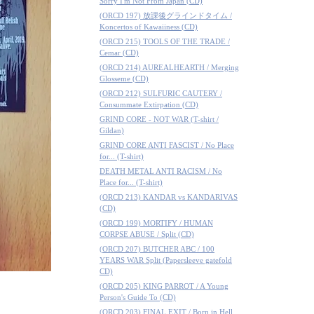
Sorry I'm Not From Japan (CD)
(ORCD 197) 放課後グラインドタイム /
Koncertos of Kawaiiness (CD)
(ORCD 215) TOOLS OF THE TRADE /
Cemar (CD)
(ORCD 214) AUREALHEARTH / Merging
Glosseme (CD)
(ORCD 212) SULFURIC CAUTERY /
Consummate Extirpation (CD)
GRIND CORE - NOT WAR (T-shirt /
Gildan)
GRIND CORE ANTI FASCIST / No Place
for... (T-shirt)
DEATH METAL ANTI RACISM / No
Place for... (T-shirt)
(ORCD 213) KANDAR vs KANDARIVAS
(CD)
(ORCD 199) MORTIFY / HUMAN
CORPSE ABUSE / Split (CD)
(ORCD 207) BUTCHER ABC / 100
YEARS WAR Split (Papersleeve gatefold
CD)
(ORCD 205) KING PARROT / A Young
Person's Guide To (CD)
(ORCD 203) FINAL EXIT / Born in Hell