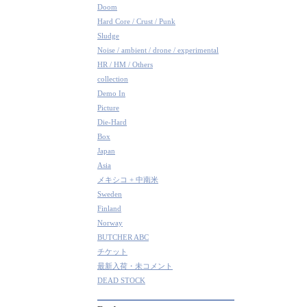
Doom
Hard Core / Crust / Punk
Sludge
Noise / ambient / drone / experimental
HR / HM / Others
collection
Demo In
Picture
Die-Hard
Box
Japan
Asia
メキシコ + 中南米
Sweden
Finland
Norway
BUTCHER ABC
チケット
最新入荷・未コメント
DEAD STOCK