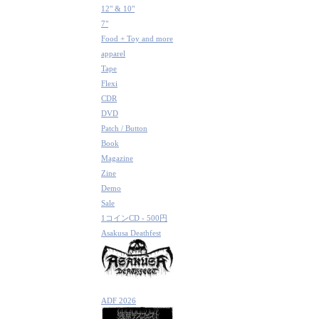
12" & 10"
7"
Food + Toy and more
apparel
Tape
Flexi
CDR
DVD
Patch / Button
Book
Magazine
Zine
Demo
Sale
1コインCD - 500円
Asakusa Deathfest
ADF 2026