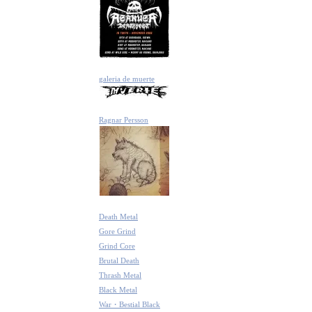
galeria de muerte
Ragnar Persson
Death Metal
Gore Grind
Grind Core
Brutal Death
Thrash Metal
Black Metal
War・Bestial Black