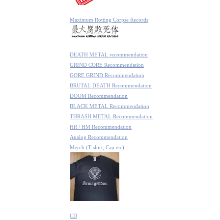
Maximum Rotting Corpse Records
DEATH METAL recommendation
GRIND CORE Recommendation
GORE GRIND Recommendation
BRUTAL DEATH Recommendation
DOOM Recommendation
BLACK METAL Recommendation
THRASH METAL Recommendation
HR / HM Recommendation
Analog Recommendation
Merch (T-shirt, Cap etc)
CD