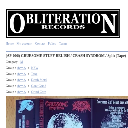
Home
-
My account
-
Contact
-
Policy
-
Terms
(AP-006) GRUESOME STUFF RELISH / CRASH SYNDROM / Split (Tape)
Category :
M
Group :
ホーム
＞
NEW
Group :
ホーム
＞
Tape
Group :
ホーム
＞
Death Metal
Group :
ホーム
＞
Gore Grind
Group :
ホーム
＞
Grind Core