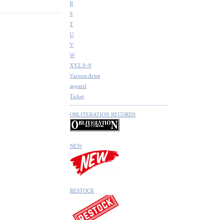
R
S
T
U
V
W
XYZ 0~9
Various Artist
apparel
Ticket
OBLITERATION RECORDS
NEW
RESTOCK