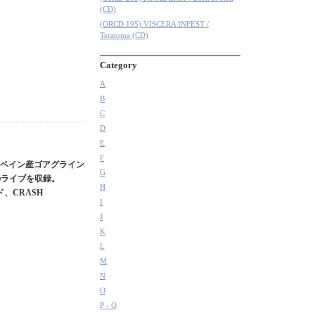
(CD)
(ORCD 195) VISCERA INFEST /
Teratoma (CD)
Category
A
B
C
D
E
F
薦のスペイン産ゴアグライン
G
eでのライブを収録。
H
ド、CRASH
I
J
K
L
M
N
O
P - Q