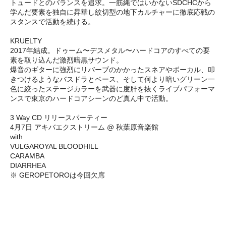
トュードとのバランスを追求。一筋縄ではいかないSDCHCから
学んだ要素を独自に昇華し紋切型の地下カルチャーに徹底応戦の
スタンスで活動を続ける。
KRUELTY
2017年結成。ドゥーム〜デスメタル〜ハードコアのすべての要
素を取り込んだ激烈暗黒サウンド。
爆音のギターに強烈にリバーブのかかったスネアやボーカル、叩
きつけるようなバスドラとベース、そして何より暗いグリーン一
色に絞ったステージカラーを武器に度肝を抜くライブパフォーマ
ンスで東京のハードコアシーンのど真ん中で活動。
3 Way CD リリースパーティー
4月7日 アキバエクストリーム @ 秋葉原音楽館
with
VULGAROYAL BLOODHILL
CARAMBA
DIARRHEA
※ GEROPETOROは今回欠席