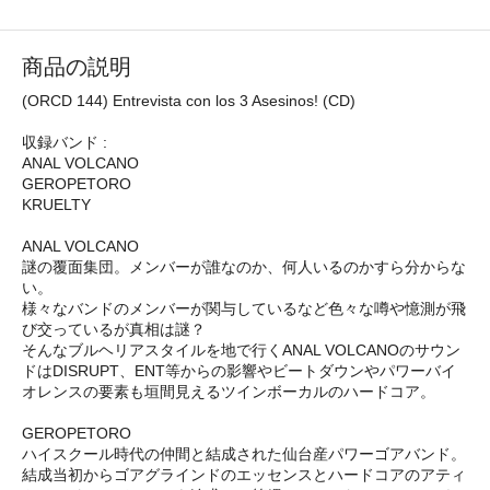
商品の説明
(ORCD 144) Entrevista con los 3 Asesinos! (CD)
収録バンド :
ANAL VOLCANO
GEROPETORO
KRUELTY
ANAL VOLCANO
謎の覆面集団。メンバーが誰なのか、何人いるのかすら分からな
い。
様々なバンドのメンバーが関与しているなど色々な噂や憶測が飛
び交っているが真相は謎？
そんなブルヘリアスタイルを地で行くANAL VOLCANOのサウン
ドはDISRUPT、ENT等からの影響やビートダウンやパワーバイ
オレンスの要素も垣間見えるツインボーカルのハードコア。
GEROPETORO
ハイスクール時代の仲間と結成された仙台産パワーゴアバンド。
結成当初からゴアグラインドのエッセンスとハードコアのアティ