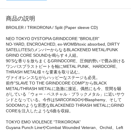
商品の説明
BROILER / TRIKORONA / Split (Paper sleeve CD)
NEO TOKYO DYSTOPIA GRINDCORE “BROILER”
NO-YARD, ENCROACHED, ex-WOMB/toxic absorbed, DIRTY
SATELLITESのメンバーからなるBLACKENED METAL/PUNK
GRIND CORE SOUNDを鳴らす４人組。
90’Sな香りを放ちまくるGRINDCORE、圧倒的勢いで畳み掛ける
ワンバスブラストビートを軸にMETAL PUNK、HARDCORE、
THRASH METAL様々な要素を取り込む。
ヴァイオレンスながらハッピーなステージも必見。
前作"SLAVE TO THE GRINDCORE COMP"からBLACK
METAL/THRASH METALに急激に接近。偶然にも今、世間を騒
がしている「ウォー・ベスチャル・ブラックメタル」に近いサウ
ンドとなっている。今作はSARCOFAGOやBlasphemy、そして
SODOMのような邪悪なBLACKENED THRASH METALにGRIND
COREを注入したような6曲を収録。
TOKYO EMO VIOLENCE “TRIKORONA”
Guyana Punch LineやCombat Wounded Veteran、Orchid、Left