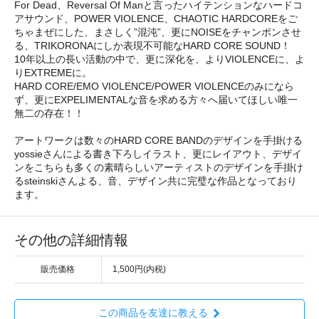
For Dead、Reversal Of Manと言ったハイテンションなハードコ
アサウンド、POWER VIOLENCE、CHAOTIC HARDCOREをご
ちゃまぜにした、まさしく”混沌”、更にNOISEをチャンポンさせ
る、TRIKORONAにしか表現不可能なHARD CORE SOUND！
10年以上の長い活動の中で、更に深化を、よりVIOLENCEに、よ
りEXTREMEに。
HARD CORE/EMO VIOLENCE/POWER VIOLENCEのみになら
ず、更にEXPELIMENTALな音を求める方々へ届いてほしい唯一
無二の存在！！
アートワークは数々のHARD CORE BANDのデザインを手掛ける
yossieさんによる書き下ろしイラスト、更にレイアウト、デザイ
ンをこちらも多くの素晴らしいアーティストのデザインを手掛け
るsteinskiさんよる、音、デザイン共に完璧な作品となっており
ます。
その他の詳細情報
販売価格
1,500円(内税)
この商品を友達に教える