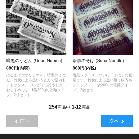
暗黒のうどん (Udon Noodle)
暗黒のそば (Soba Noodle)
880円(内税)
880円(内税)
はるまげ堂オリジナル、暗黒のうど
暗黒シリーズ、ついに「そば」の登
ん。竹炭による黒いうどんで腸内も
場です。竹炭による黒い麺で腸内も
デトックス。 コシがでる冷やしが
デトックス。1袋200gの乾麺タイ
おすすめです!! 1袋200gの乾麺タイ
プ。2袋セット
プ。2袋セット
254
1
12
商品中
-
商品
前へ
次へ