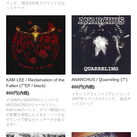
インド。 限定100本スプリットカセ
ットテープ。
ANARCHUS / Quarreling (7")
KAM LEE / Reclamation of the
Fallen (7"EP / black)
800円(内税)
800円(内税)
メキシコグラインドコアレジェンド
1997年リリースの7インチ。 新品デ
デモ時代のDEATHのメンバーで
ッドストック
MASSACREのヴォーカリスト、
Kam Leeのバンド。ホラー映画から
の影響を表現したメタル・パンクな
サウンドで妙なキャッチーさがあり
ます!