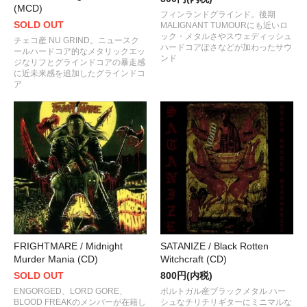
(MCD)
フィンランドグラインド。後期
SOLD OUT
MALIGNANT TUMOURにも近いロ
ック・メタルさやスウェディッシュ
チェコ産 NU GRIND。ニュースク
ハードコアぽさなどが加わったサウ
ールハードコア的なメタリックエッ
ンド
ジなリフとグラインドコアの暴走感
に近未来感を追加したグラインドコ
ア
FRIGHTMARE / Midnight
SATANIZE / Black Rotten
Murder Mania (CD)
Witchcraft (CD)
SOLD OUT
800円(内税)
ENGORGED、LORD GORE、
ポルトガル産ブラックメタル ハー
BLOOD FREAKのメンバーが在籍し
シュなチリチリギターにミニマルな