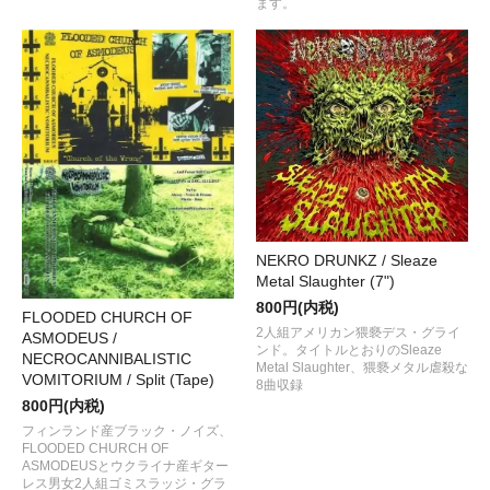
ます。
NEKRO DRUNKZ / Sleaze
Metal Slaughter (7")
800円(内税)
FLOODED CHURCH OF
2人組アメリカン猥褻デス・グライ
ASMODEUS /
ンド。タイトルとおりのSleaze
NECROCANNIBALISTIC
Metal Slaughter、猥褻メタル虐殺な
VOMITORIUM / Split (Tape)
8曲収録
800円(内税)
フィンランド産ブラック・ノイズ、
FLOODED CHURCH OF
ASMODEUSとウクライナ産ギター
レス男女2人組ゴミスラッジ・グラ