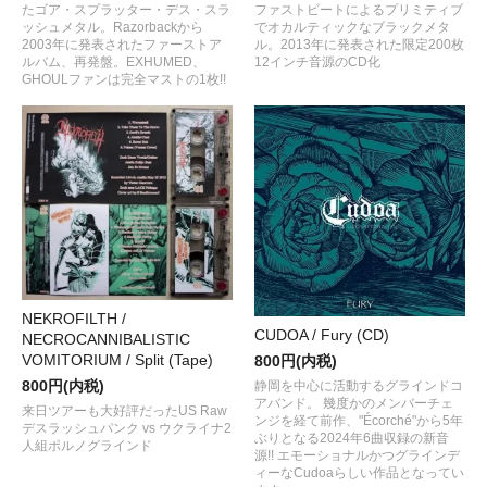
たゴア・スプラッター・デス・スラ
ファストビートによるプリミティブ
ッシュメタル。Razorbackから
でオカルティックなブラックメタ
2003年に発表されたファーストア
ル。2013年に発表された限定200枚
ルバム、再発盤。EXHUMED、
12インチ音源のCD化
GHOULファンは完全マストの1枚!!
NEKROFILTH /
CUDOA / Fury (CD)
NECROCANNIBALISTIC
VOMITORIUM / Split (Tape)
800円(内税)
800円(内税)
静岡を中心に活動するグラインドコ
アバンド。 幾度かのメンバーチェ
来日ツアーも大好評だったUS Raw
ンジを経て前作、"Écorché"から5年
デスラッシュパンク vs ウクライナ2
ぶりとなる2024年6曲収録の新音
人組ポルノグラインド
源!! エモーショナルかつグラインデ
ィーなCudoaらしい作品となってい