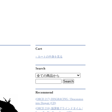
Cart
» カートの中身を見る
Search
Recommend
(ORCD 217) DISGRACING / Descension
into Despair (CD)
(ORCD 216) 放課後グラインドタイム /