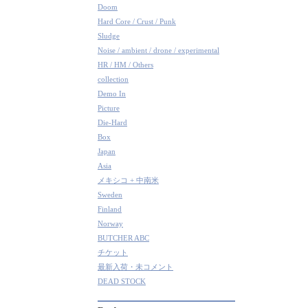
Doom
Hard Core / Crust / Punk
Sludge
Noise / ambient / drone / experimental
HR / HM / Others
collection
Demo In
Picture
Die-Hard
Box
Japan
Asia
メキシコ + 中南米
Sweden
Finland
Norway
BUTCHER ABC
チケット
最新入荷・未コメント
DEAD STOCK