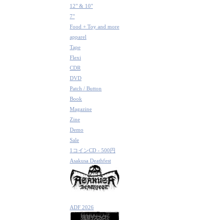
12" & 10"
7"
Food + Toy and more
apparel
Tape
Flexi
CDR
DVD
Patch / Button
Book
Magazine
Zine
Demo
Sale
1コインCD - 500円
Asakusa Deathfest
ADF 2026