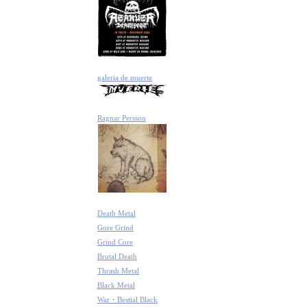
galeria de muerte
Ragnar Persson
Death Metal
Gore Grind
Grind Core
Brutal Death
Thrash Metal
Black Metal
War・Bestial Black