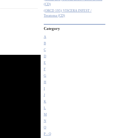
(CD)
(ORCD 195) VISCERA INFEST /
Teratoma (CD)
Category
A
B
C
D
E
F
G
H
I
J
K
L
M
N
O
P - Q