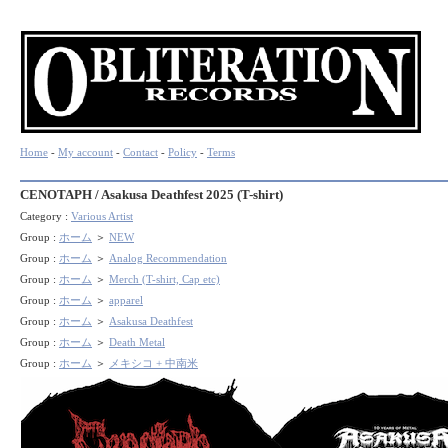
Home
-
My account
-
Contact
-
Policy
-
Terms
CENOTAPH / Asakusa Deathfest 2025 (T-shirt)
Category :
Various Artist
Group :
ホーム
＞
NEW
Group :
ホーム
＞
Analog Recommendation
Group :
ホーム
＞
Merch (T-shirt, Cap etc)
Group :
ホーム
＞
apparel
Group :
ホーム
＞
Asakusa Deathfest
Group :
ホーム
＞
Death Metal
Group :
ホーム
＞
メキシコ + 中南米