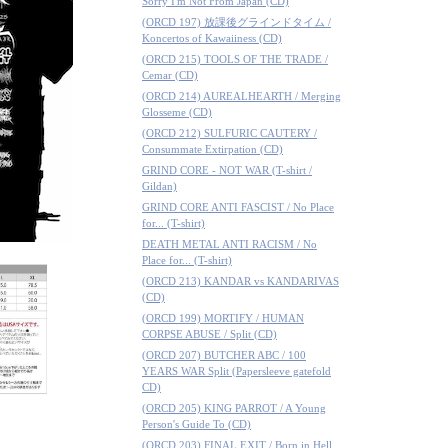
Sorry I'm Not From Japan (CD)
(ORCD 197) 放課後グラインドタイム /
Koncertos of Kawaiiness (CD)
(ORCD 215) TOOLS OF THE TRADE /
Cemar (CD)
(ORCD 214) AUREALHEARTH / Merging
Glosseme (CD)
(ORCD 212) SULFURIC CAUTERY /
Consummate Extirpation (CD)
GRIND CORE - NOT WAR (T-shirt /
Gildan)
GRIND CORE ANTI FASCIST / No Place
for... (T-shirt)
DEATH METAL ANTI RACISM / No
Place for... (T-shirt)
(ORCD 213) KANDAR vs KANDARIVAS
(CD)
(ORCD 199) MORTIFY / HUMAN
CORPSE ABUSE / Split (CD)
(ORCD 207) BUTCHER ABC / 100
YEARS WAR Split (Papersleeve gatefold
CD)
(ORCD 205) KING PARROT / A Young
Person's Guide To (CD)
(ORCD 203) FINAL EXIT / Born in Hell