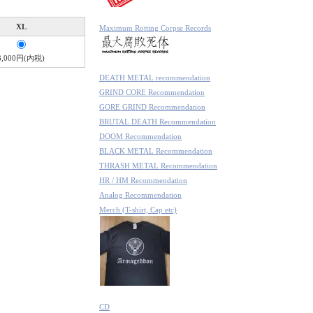
XL
Maximum Rotting Corpse Records
3,000円(内税)
DEATH METAL recommendation
GRIND CORE Recommendation
GORE GRIND Recommendation
BRUTAL DEATH Recommendation
DOOM Recommendation
BLACK METAL Recommendation
THRASH METAL Recommendation
HR / HM Recommendation
Analog Recommendation
Merch (T-shirt, Cap etc)
CD