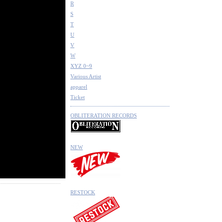
R
S
T
U
V
W
XYZ 0~9
Various Artist
apparel
Ticket
OBLITERATION RECORDS
NEW
RESTOCK